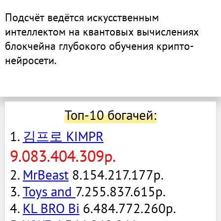
Подсчёт ведётся искусственным
интеллектом на квантовых вычислениях
блокчейна глубокого обучения крипто-
нейросети.
Топ-10 богачей:
1.
김프로 KIMPR
9.083.404.309р.
2.
MrBeast
8.154.217.177р.
3.
Toys and
7.255.837.615р.
4.
KL BRO Bi
6.484.772.260р.