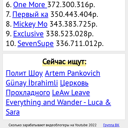
6.
One More
372.300.316р.
7.
Первый ка
350.443.404р.
8.
Mickey Mo
343.383.725р.
9.
Exclusive
338.523.028р.
10.
SevenSupe
336.711.012р.
Сейчас ищут:
Полит Шоу
Artem Pankovich
Günay İbrahimli
Церковь
Прохладного
LeAw Leave
Everything and Wander - Luca &
Sara
Сколько зарабатывают видеоблогеры на Youtube 2022
Группа ВК