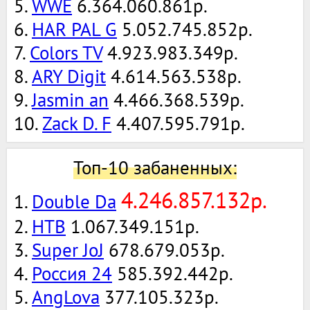
5.
WWE
6.364.060.861р.
6.
HAR PAL G
5.052.745.852р.
7.
Colors TV
4.923.983.349р.
8.
ARY Digit
4.614.563.538р.
9.
Jasmin an
4.466.368.539р.
10.
Zack D. F
4.407.595.791р.
Топ-10 забаненных:
4.246.857.132р.
1.
Double Da
2.
НТВ
1.067.349.151р.
3.
Super JoJ
678.679.053р.
4.
Россия 24
585.392.442р.
5.
AngLova
377.105.323р.