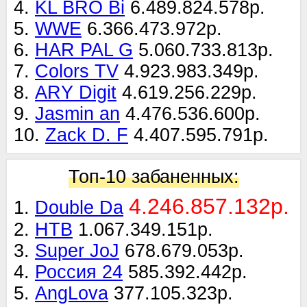
4.
KL BRO Bi
6.489.824.578р.
5.
WWE
6.366.473.972р.
6.
HAR PAL G
5.060.733.813р.
7.
Colors TV
4.923.983.349р.
8.
ARY Digit
4.619.256.229р.
9.
Jasmin an
4.476.536.600р.
10.
Zack D. F
4.407.595.791р.
Топ-10 забаненных:
4.246.857.132р.
1.
Double Da
2.
НТВ
1.067.349.151р.
3.
Super JoJ
678.679.053р.
4.
Россия 24
585.392.442р.
5.
AngLova
377.105.323р.