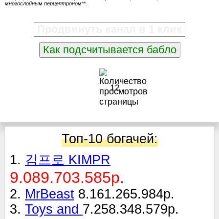
многослойным перцептроном**.
Продвинуть канал в 1 клик
Как подсчитывается бабло
12
Топ-10 богачей:
1.
김프로 KIMPR
9.089.703.585р.
2.
MrBeast
8.161.265.984р.
3.
Toys and
7.258.348.579р.