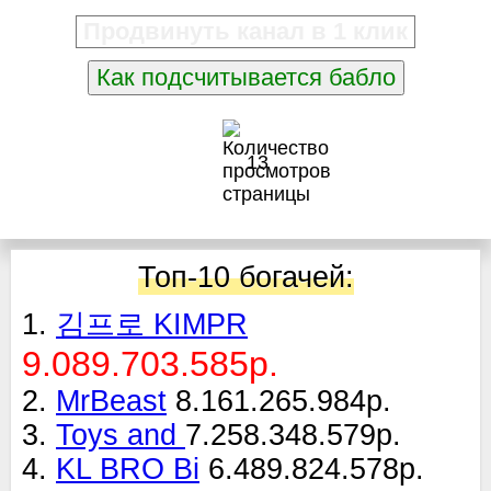
Продвинуть канал в 1 клик
Как подсчитывается бабло
13
Топ-10 богачей:
1.
김프로 KIMPR
9.089.703.585р.
2.
MrBeast
8.161.265.984р.
3.
Toys and
7.258.348.579р.
4.
KL BRO Bi
6.489.824.578р.