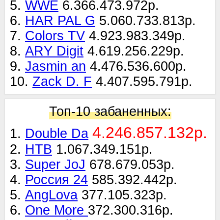
5.
WWE
6.366.473.972р.
6.
HAR PAL G
5.060.733.813р.
7.
Colors TV
4.923.983.349р.
8.
ARY Digit
4.619.256.229р.
9.
Jasmin an
4.476.536.600р.
10.
Zack D. F
4.407.595.791р.
Топ-10 забаненных:
4.246.857.132р.
1.
Double Da
2.
НТВ
1.067.349.151р.
3.
Super JoJ
678.679.053р.
4.
Россия 24
585.392.442р.
5.
AngLova
377.105.323р.
6.
One More
372.300.316р.