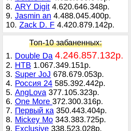
8.
ARY Digit
4.620.646.348р.
9.
Jasmin an
4.488.045.400р.
10.
Zack D. F
4.420.879.142р.
Топ-10 забаненных:
4.246.857.132р.
1.
Double Da
2.
НТВ
1.067.349.151р.
3.
Super JoJ
678.679.053р.
4.
Россия 24
585.392.442р.
5.
AngLova
377.105.323р.
6.
One More
372.300.316р.
7.
Первый ка
350.443.404р.
8.
Mickey Mo
343.383.725р.
9.
Exclusive
338.523.028р.