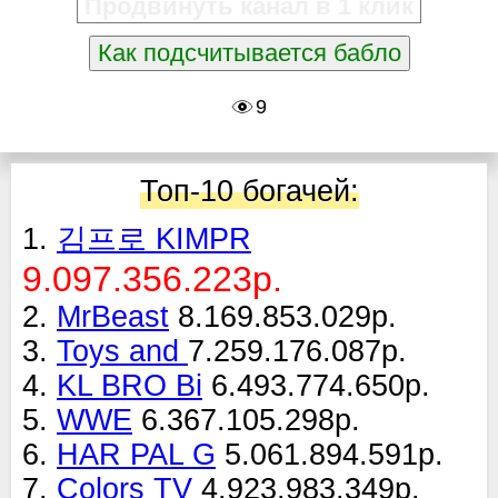
Продвинуть канал в 1 клик
Как подсчитывается бабло
9
Топ-10 богачей:
1.
김프로 KIMPR
9.097.356.223р.
2.
MrBeast
8.169.853.029р.
3.
Toys and
7.259.176.087р.
4.
KL BRO Bi
6.493.774.650р.
5.
WWE
6.367.105.298р.
6.
HAR PAL G
5.061.894.591р.
7.
Colors TV
4.923.983.349р.