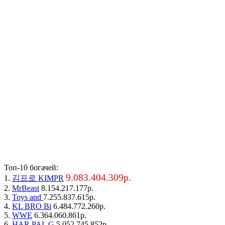
Топ-10 богачей:
9.083.404.309р.
1.
김프로 KIMPR
2.
MrBeast
8.154.217.177р.
3.
Toys and
7.255.837.615р.
4.
KL BRO Bi
6.484.772.260р.
5.
WWE
6.364.060.861р.
6.
HAR PAL G
5.052.745.852р.