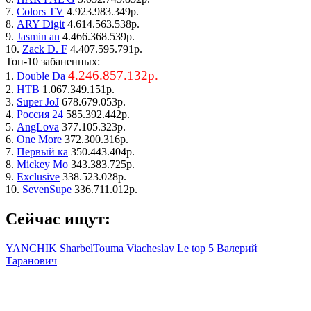
7.
Colors TV
4.923.983.349р.
8.
ARY Digit
4.614.563.538р.
9.
Jasmin an
4.466.368.539р.
10.
Zack D. F
4.407.595.791р.
Топ-10 забаненных:
4.246.857.132р.
1.
Double Da
2.
НТВ
1.067.349.151р.
3.
Super JoJ
678.679.053р.
4.
Россия 24
585.392.442р.
5.
AngLova
377.105.323р.
6.
One More
372.300.316р.
7.
Первый ка
350.443.404р.
8.
Mickey Mo
343.383.725р.
9.
Exclusive
338.523.028р.
10.
SevenSupe
336.711.012р.
Сейчас ищут:
YANCHIK
SharbelTouma
Viacheslav
Le top 5
Валерий
Таранович