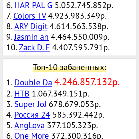
6.
HAR PAL G
5.052.745.852р.
7.
Colors TV
4.923.983.349р.
8.
ARY Digit
4.614.563.538р.
9.
Jasmin an
4.464.550.009р.
10.
Zack D. F
4.407.595.791р.
Топ-10 забаненных:
4.246.857.132р.
1.
Double Da
2.
НТВ
1.067.349.151р.
3.
Super JoJ
678.679.053р.
4.
Россия 24
585.392.442р.
5.
AngLova
377.105.323р.
6.
One More
372.300.316р.