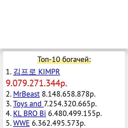
Топ-10 богачей:
1.
김프로 KIMPR
9.079.271.344р.
2.
MrBeast
8.148.658.878р.
3.
Toys and
7.254.320.665р.
4.
KL BRO Bi
6.480.499.155р.
5.
WWE
6.362.495.573р.