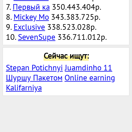
7.
Первый ка
350.443.404р.
8.
Mickey Mo
343.383.725р.
9.
Exclusive
338.523.028р.
10.
SevenSupe
336.711.012р.
Сейчас ищут:
Stepan Potichnyi
Juamdinho 11
Шуршу Пакетом
Online earning
Kalifarniya