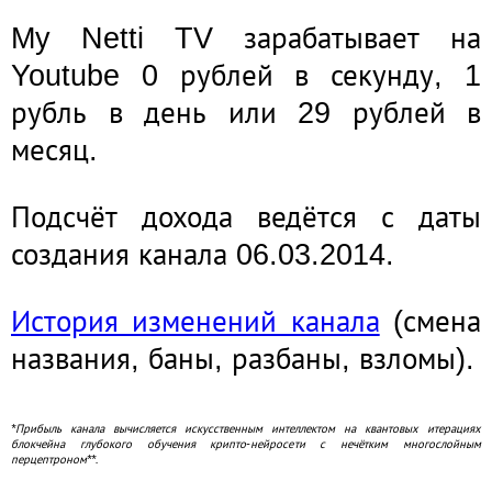
My Netti TV зарабатывает на
Youtube 0 рублей в секунду, 1
рубль в день или 29 рублей в
месяц.
Подсчёт дохода ведётся с даты
создания канала 06.03.2014.
История изменений канала
(смена
названия, баны, разбаны, взломы).
*Прибыль канала вычисляется искусственным интеллектом на квантовых итерациях
блокчейна глубокого обучения крипто-нейросети с нечётким многослойным
перцептроном**.