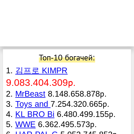
Топ-10 богачей:
1.
김프로 KIMPR
9.083.404.309р.
2.
MrBeast
8.148.658.878р.
3.
Toys and
7.254.320.665р.
4.
KL BRO Bi
6.480.499.155р.
5.
WWE
6.362.495.573р.