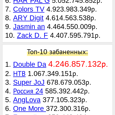
6.
HAR PAL G
5.052.745.852р.
7.
Colors TV
4.923.983.349р.
8.
ARY Digit
4.614.563.538р.
9.
Jasmin an
4.464.550.009р.
10.
Zack D. F
4.407.595.791р.
Топ-10 забаненных:
4.246.857.132р.
1.
Double Da
2.
НТВ
1.067.349.151р.
3.
Super JoJ
678.679.053р.
4.
Россия 24
585.392.442р.
5.
AngLova
377.105.323р.
6.
One More
372.300.316р.