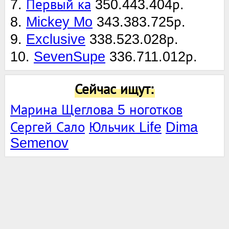
7.
Первый ка
350.443.404р.
8.
Mickey Mo
343.383.725р.
9.
Exclusive
338.523.028р.
10.
SevenSupe
336.711.012р.
Сейчас ищут:
Марина Щеглова 5 ноготков
Сергей Сало
Юльчик Life
Dima
Semenov