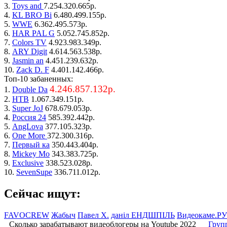
3.
Toys and
7.254.320.665р.
4.
KL BRO Bi
6.480.499.155р.
5.
WWE
6.362.495.573р.
6.
HAR PAL G
5.052.745.852р.
7.
Colors TV
4.923.983.349р.
8.
ARY Digit
4.614.563.538р.
9.
Jasmin an
4.451.239.632р.
10.
Zack D. F
4.401.142.466р.
Топ-10 забаненных:
4.246.857.132р.
1.
Double Da
2.
НТВ
1.067.349.151р.
3.
Super JoJ
678.679.053р.
4.
Россия 24
585.392.442р.
5.
AngLova
377.105.323р.
6.
One More
372.300.316р.
7.
Первый ка
350.443.404р.
8.
Mickey Mo
343.383.725р.
9.
Exclusive
338.523.028р.
10.
SevenSupe
336.711.012р.
Сейчас ищут:
FAVOCREW
Жабыч
Павел Х.
даніл ЕНДШПІЛЬ
Видеокаме.РУ
Сколько зарабатывают видеоблогеры на Youtube 2022
Груп