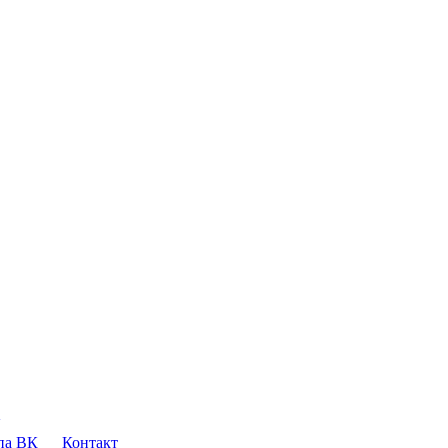
па ВК
Контакт