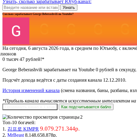
Узнать, сколько зарабатывает Ютуб-канал:
Узнать
Сколько зарабатывает George Beberashvili на Youtube?
На сегодня, 6 августа 2026 года, в среднем по Ютьюбу, с вклю
0 тысяч 47 рублей!*
George Beberashvili зарабатывает на Youtube 0 рублей в секунду,
Подсчёт дохода ведётся с даты создания канала 12.12.2010.
История изменений канала
(смена названия, баны, разбаны, вз
*Прибыль канала вычисляется искусственным интеллектом на 
Продвинуть канал в 1 клик
Как подсчитывается бабло
2
Топ-10 богачей:
9.079.271.344р.
1.
김프로 KIMPR
2.
MrBeast
8.148.658.878р.