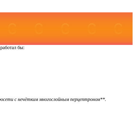
работал бы:
росети с нечётким многослойным перцептроном**.