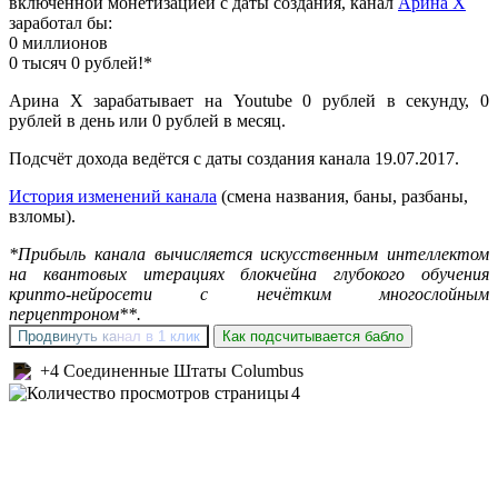
включённой монетизацией с даты создания, канал
Арина X
заработал бы:
0 миллионов
0 тысяч 0 рублей!*
Арина X зарабатывает на Youtube 0 рублей в секунду, 0
рублей в день или 0 рублей в месяц.
Подсчёт дохода ведётся с даты создания канала 19.07.2017.
История изменений канала
(смена названия, баны, разбаны,
взломы).
*Прибыль канала вычисляется искусственным интеллектом
на квантовых итерациях блокчейна глубокого обучения
крипто-нейросети с нечётким многослойным
перцептроном**.
Продвинуть канал в 1 клик
Как подсчитывается бабло
+4 Соединенные Штаты Columbus
4