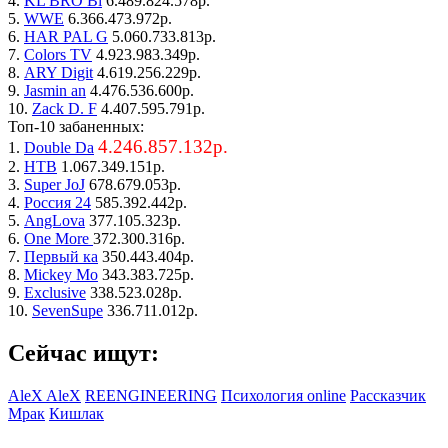
4.
KL BRO Bi
6.489.824.578р.
5.
WWE
6.366.473.972р.
6.
HAR PAL G
5.060.733.813р.
7.
Colors TV
4.923.983.349р.
8.
ARY Digit
4.619.256.229р.
9.
Jasmin an
4.476.536.600р.
10.
Zack D. F
4.407.595.791р.
Топ-10 забаненных:
4.246.857.132р.
1.
Double Da
2.
НТВ
1.067.349.151р.
3.
Super JoJ
678.679.053р.
4.
Россия 24
585.392.442р.
5.
AngLova
377.105.323р.
6.
One More
372.300.316р.
7.
Первый ка
350.443.404р.
8.
Mickey Mo
343.383.725р.
9.
Exclusive
338.523.028р.
10.
SevenSupe
336.711.012р.
Сейчас ищут:
AleX AleX
REENGINEERING
Психология online
Рассказчик
Мрак
Кишлак