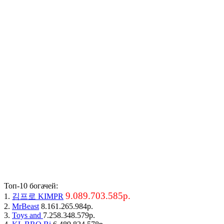
Топ-10 богачей:
9.089.703.585р.
1.
김프로 KIMPR
2.
MrBeast
8.161.265.984р.
3.
Toys and
7.258.348.579р.