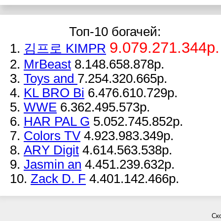
Топ-10 богачей:
9.079.271.344р.
1.
김프로 KIMPR
2.
MrBeast
8.148.658.878р.
3.
Toys and
7.254.320.665р.
4.
KL BRO Bi
6.476.610.729р.
5.
WWE
6.362.495.573р.
6.
HAR PAL G
5.052.745.852р.
7.
Colors TV
4.923.983.349р.
8.
ARY Digit
4.614.563.538р.
9.
Jasmin an
4.451.239.632р.
10.
Zack D. F
4.401.142.466р.
Ск