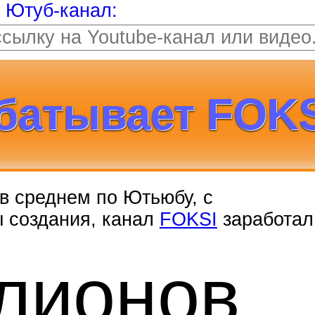
т Ютуб-канал:
батывает FOKS
, в среднем по Ютьюбу, с
ы создания, канал
FOKSI
заработал
лионов