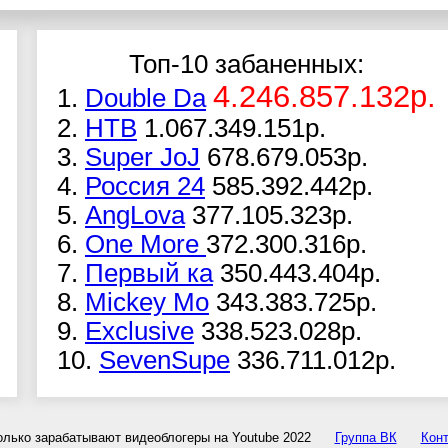
Топ-10 забаненных:
4.246.857.132р.
1.
Double Da
2.
НТВ
1.067.349.151р.
3.
Super JoJ
678.679.053р.
4.
Россия 24
585.392.442р.
5.
AngLova
377.105.323р.
6.
One More
372.300.316р.
7.
Первый ка
350.443.404р.
8.
Mickey Mo
343.383.725р.
9.
Exclusive
338.523.028р.
10.
SevenSupe
336.711.012р.
олько зарабатывают видеоблогеры на Youtube 2022
Группа ВК
Конт