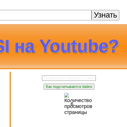
Узнать
I на Youtube?
Продвинуть канал в 1 клик
Как подсчитывается бабло
6