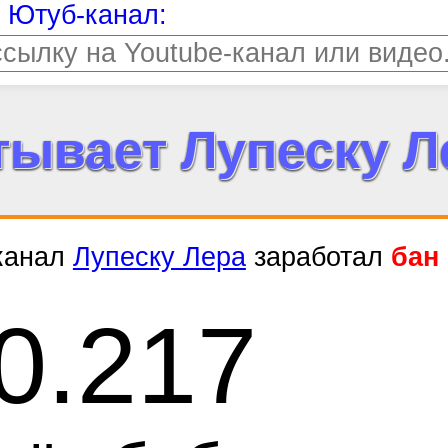
т Ютуб-канал:
тывает Лупеску Л
 канал
Лупеску Лера
заработал
бан
0.217