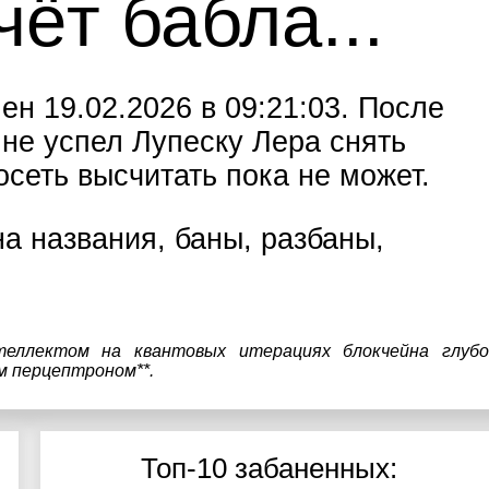
чёт бабла...
н 19.02.2026 в 09:21:03. После
 не успел Лупеску Лера снять
сеть высчитать пока не может.
а названия, баны, разбаны,
теллектом на квантовых итерациях блокчейна глубо
м перцептроном**.
Топ-10 забаненных: