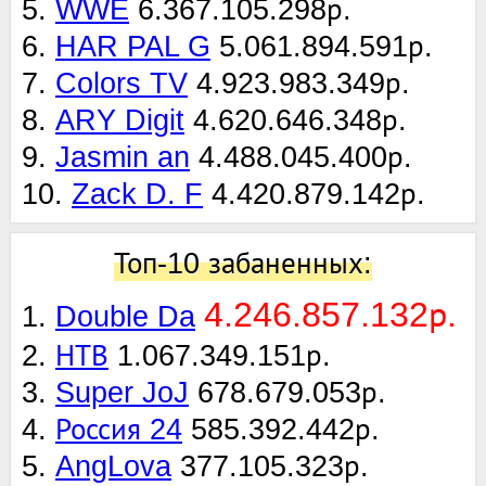
5.
WWE
6.367.105.298р.
6.
HAR PAL G
5.061.894.591р.
7.
Colors TV
4.923.983.349р.
8.
ARY Digit
4.620.646.348р.
9.
Jasmin an
4.488.045.400р.
10.
Zack D. F
4.420.879.142р.
Топ-10 забаненных:
4.246.857.132р.
1.
Double Da
2.
НТВ
1.067.349.151р.
3.
Super JoJ
678.679.053р.
4.
Россия 24
585.392.442р.
5.
AngLova
377.105.323р.