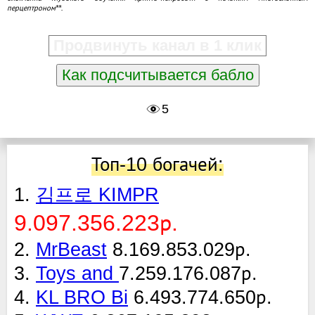
перцептроном**.
Продвинуть канал в 1 клик
Как подсчитывается бабло
5
Топ-10 богачей:
1.
김프로 KIMPR
9.097.356.223р.
2.
MrBeast
8.169.853.029р.
3.
Toys and
7.259.176.087р.
4.
KL BRO Bi
6.493.774.650р.