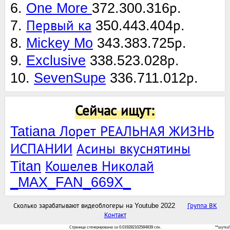
6.
One More
372.300.316р.
7.
Первый ка
350.443.404р.
8.
Mickey Mo
343.383.725р.
9.
Exclusive
338.523.028р.
10.
SevenSupe
336.711.012р.
Сейчас ищут:
Tatiana Лорет РЕАЛЬНАЯ ЖИЗНЬ
ИСПАНИИ
Асины вкуснятины
Titan
Кошелев Николай
_MAX_FAN_669X_
Сколько зарабатывают видеоблогеры на Youtube 2022
Группа ВК
Контакт
Страница сгенерирована за 0.019282102584839 сек.
**шутка!