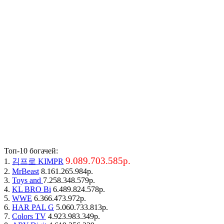
Топ-10 богачей:
9.089.703.585р.
1.
김프로 KIMPR
2.
MrBeast
8.161.265.984р.
3.
Toys and
7.258.348.579р.
4.
KL BRO Bi
6.489.824.578р.
5.
WWE
6.366.473.972р.
6.
HAR PAL G
5.060.733.813р.
7.
Colors TV
4.923.983.349р.