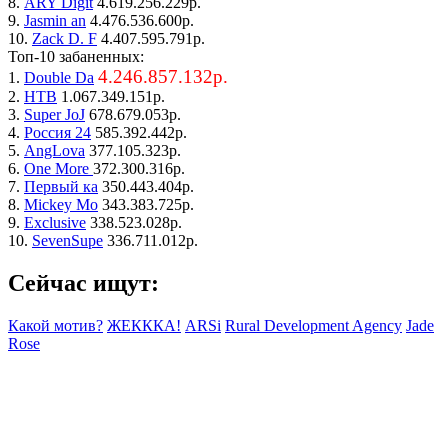
8.
ARY Digit
4.619.256.229р.
9.
Jasmin an
4.476.536.600р.
10.
Zack D. F
4.407.595.791р.
Топ-10 забаненных:
4.246.857.132р.
1.
Double Da
2.
НТВ
1.067.349.151р.
3.
Super JoJ
678.679.053р.
4.
Россия 24
585.392.442р.
5.
AngLova
377.105.323р.
6.
One More
372.300.316р.
7.
Первый ка
350.443.404р.
8.
Mickey Mo
343.383.725р.
9.
Exclusive
338.523.028р.
10.
SevenSupe
336.711.012р.
Сейчас ищут:
Какой мотив?
ЖЕКККА!
ARSi
Rural Development Agency
Jade
Rose