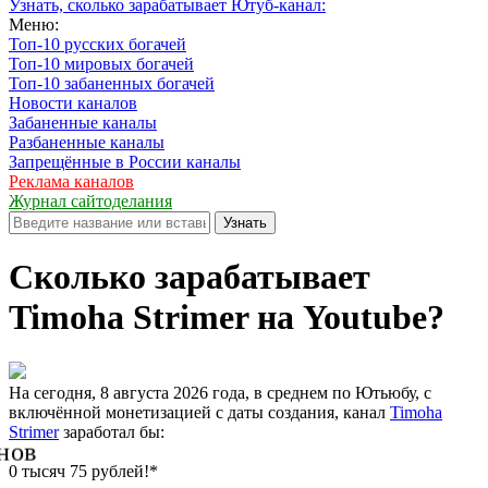
Узнать, сколько зарабатывает Ютуб-канал:
Меню:
Топ-10 русских богачей
Топ-10 мировых богачей
Топ-10 забаненных богачей
Новости каналов
Забаненные каналы
Разбаненные каналы
Запрещённые в России каналы
Реклама каналов
Журнал сайтоделания
Узнать
Сколько зарабатывает
Timoha Strimer на Youtube?
На сегодня, 8 августа 2026 года, в среднем по Ютьюбу, с
включённой монетизацией с даты создания, канал
Timoha
Strimer
заработал бы:
нов
0 тысяч 75 рублей!*