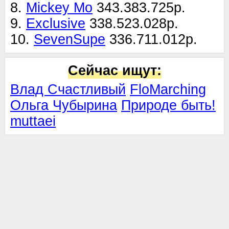
8.
Mickey Mo
343.383.725р.
9.
Exclusive
338.523.028р.
10.
SevenSupe
336.711.012р.
Сейчас ищут:
Влад Счастливый
FloMarching
Ольга Чубырина
Природе быть!
muttaei