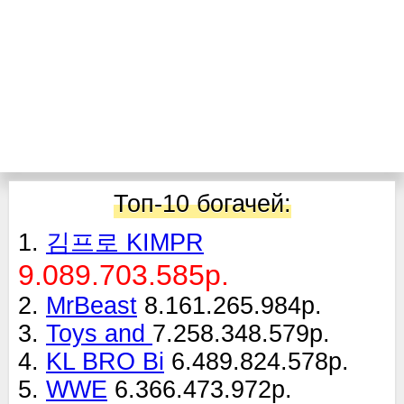
Топ-10 богачей:
1.
김프로 KIMPR
9.089.703.585р.
2.
MrBeast
8.161.265.984р.
3.
Toys and
7.258.348.579р.
4.
KL BRO Bi
6.489.824.578р.
5.
WWE
6.366.473.972р.