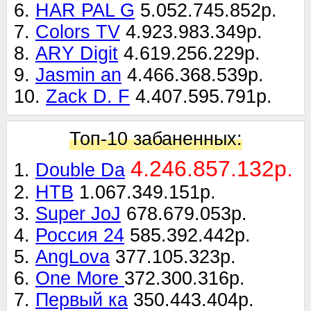
6.
HAR PAL G
5.052.745.852р.
7.
Colors TV
4.923.983.349р.
8.
ARY Digit
4.619.256.229р.
9.
Jasmin an
4.466.368.539р.
10.
Zack D. F
4.407.595.791р.
Топ-10 забаненных:
4.246.857.132р.
1.
Double Da
2.
НТВ
1.067.349.151р.
3.
Super JoJ
678.679.053р.
4.
Россия 24
585.392.442р.
5.
AngLova
377.105.323р.
6.
One More
372.300.316р.
7.
Первый ка
350.443.404р.