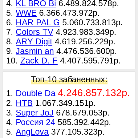
4.
KL BRO Bi
6.489.824.578р.
5.
WWE
6.366.473.972р.
6.
HAR PAL G
5.060.733.813р.
7.
Colors TV
4.923.983.349р.
8.
ARY Digit
4.619.256.229р.
9.
Jasmin an
4.476.536.600р.
10.
Zack D. F
4.407.595.791р.
Топ-10 забаненных:
4.246.857.132р.
1.
Double Da
2.
НТВ
1.067.349.151р.
3.
Super JoJ
678.679.053р.
4.
Россия 24
585.392.442р.
5.
AngLova
377.105.323р.