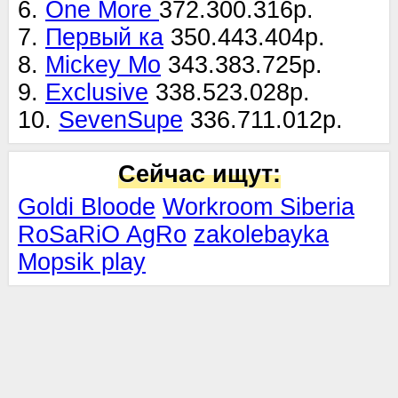
6.
One More
372.300.316р.
7.
Первый ка
350.443.404р.
8.
Mickey Mo
343.383.725р.
9.
Exclusive
338.523.028р.
10.
SevenSupe
336.711.012р.
Сейчас ищут:
Goldi Bloode
Workroom Siberia
RoSaRiO AgRo
zakolebayka
Mopsik play