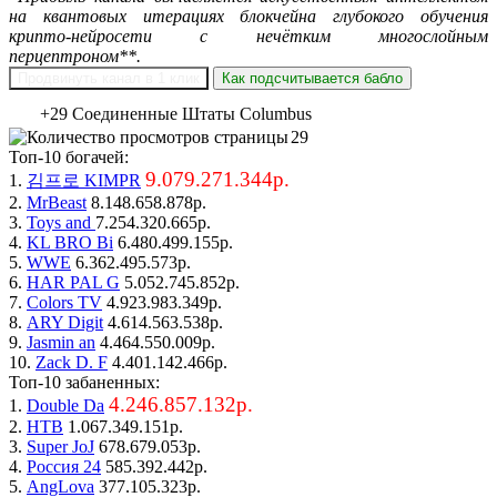
на квантовых итерациях блокчейна глубокого обучения
крипто-нейросети с нечётким многослойным
перцептроном**.
Продвинуть канал в 1 клик
Как подсчитывается бабло
+29 Соединенные Штаты Columbus
29
Топ-10 богачей:
9.079.271.344р.
1.
김프로 KIMPR
2.
MrBeast
8.148.658.878р.
3.
Toys and
7.254.320.665р.
4.
KL BRO Bi
6.480.499.155р.
5.
WWE
6.362.495.573р.
6.
HAR PAL G
5.052.745.852р.
7.
Colors TV
4.923.983.349р.
8.
ARY Digit
4.614.563.538р.
9.
Jasmin an
4.464.550.009р.
10.
Zack D. F
4.401.142.466р.
Топ-10 забаненных:
4.246.857.132р.
1.
Double Da
2.
НТВ
1.067.349.151р.
3.
Super JoJ
678.679.053р.
4.
Россия 24
585.392.442р.
5.
AngLova
377.105.323р.