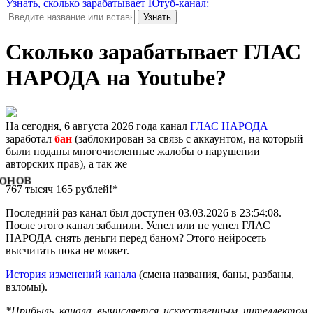
Узнать, сколько зарабатывает Ютуб-канал:
Узнать
Сколько зарабатывает ГЛАС
НАРОДА на Youtube?
На сегодня, 6 августа 2026 года канал
ГЛАС НАРОДА
заработал
бан
(заблокирован за связь с аккаунтом, на который
были поданы многочисленные жалобы о нарушении
авторских прав), а так же
нов
767 тысяч 165 рублей!*
Последний раз канал был доступен 03.03.2026 в 23:54:08.
После этого канал забанили. Успел или не успел ГЛАС
НАРОДА снять деньги перед баном? Этого нейросеть
высчитать пока не может.
История изменений канала
(смена названия, баны, разбаны,
взломы).
*Прибыль канала вычисляется искусственным интеллектом