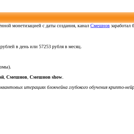
чённой монетизацией с даты создания, канал
Смешнов
заработал 
рублей в день или 57253 рубля в месяц.
ломы).
ой
,
Смешнов
,
Смешнов show
.
квантовых итерациях блокчейна глубокого обучения крипто-ней