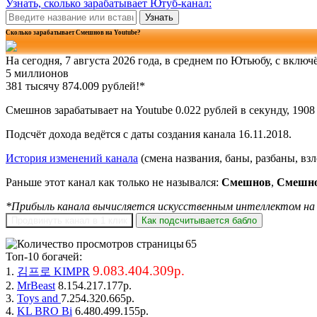
Узнать, сколько зарабатывает Ютуб-канал:
Узнать
Сколько зарабатывает Смешнов на Youtube?
На сегодня, 7 августа 2026 года, в среднем по Ютьюбу, с вклю
381 тысячу 874.015 рублей!*
Смешнов зарабатывает на Youtube 0.022 рублей в секунду, 1908 
Подсчёт дохода ведётся с даты создания канала 16.11.2018.
История изменений канала
(смена названия, баны, разбаны, вз
Раньше этот канал как только не назывался:
Смешнов
,
Смешн
*Прибыль канала вычисляется искусственным интеллектом на 
Продвинуть канал в 1 клик
Как подсчитывается бабло
65
Топ-10 богачей:
9.083.404.309р.
1.
김프로 KIMPR
2.
MrBeast
8.154.217.177р.
3.
Toys and
7.254.320.665р.
4.
KL BRO Bi
6.480.499.155р.