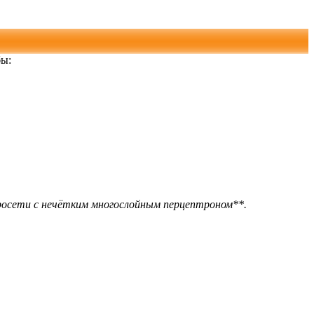
бы:
росети с нечётким многослойным перцептроном**.