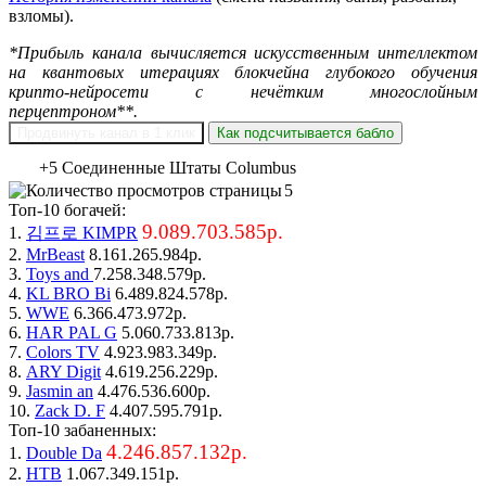
взломы).
*Прибыль канала вычисляется искусственным интеллектом
на квантовых итерациях блокчейна глубокого обучения
крипто-нейросети с нечётким многослойным
перцептроном**.
Продвинуть канал в 1 клик
Как подсчитывается бабло
+5 Соединенные Штаты Columbus
5
Топ-10 богачей:
9.089.703.585р.
1.
김프로 KIMPR
2.
MrBeast
8.161.265.984р.
3.
Toys and
7.258.348.579р.
4.
KL BRO Bi
6.489.824.578р.
5.
WWE
6.366.473.972р.
6.
HAR PAL G
5.060.733.813р.
7.
Colors TV
4.923.983.349р.
8.
ARY Digit
4.619.256.229р.
9.
Jasmin an
4.476.536.600р.
10.
Zack D. F
4.407.595.791р.
Топ-10 забаненных:
4.246.857.132р.
1.
Double Da
2.
НТВ
1.067.349.151р.