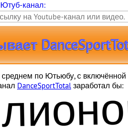
 Ютуб-канал:
ает DanceSportTota
 в среднем по Ютьюбу, с включённой
ллион
канал
DanceSportTotal
заработал бы: