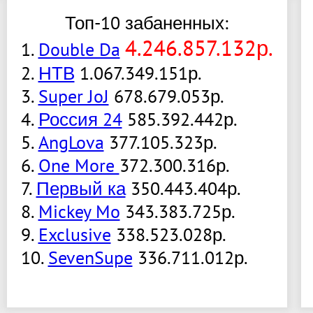
Топ-10 забаненных:
4.246.857.132р.
1.
Double Da
2.
НТВ
1.067.349.151р.
3.
Super JoJ
678.679.053р.
4.
Россия 24
585.392.442р.
5.
AngLova
377.105.323р.
6.
One More
372.300.316р.
7.
Первый ка
350.443.404р.
8.
Mickey Mo
343.383.725р.
9.
Exclusive
338.523.028р.
10.
SevenSupe
336.711.012р.