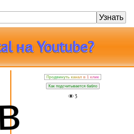
Узнать
l на Youtube?
Продвинуть канал в 1 клик
ов
Как подсчитывается бабло
3