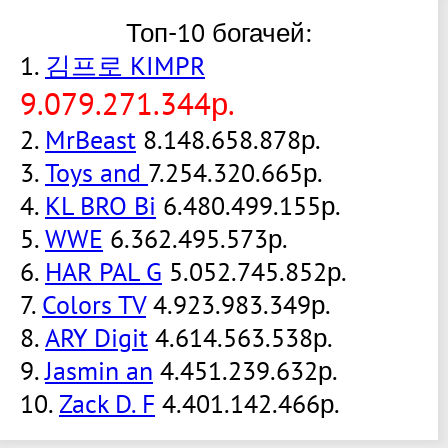
Топ-10 богачей:
1.
김프로 KIMPR
9.079.271.344р.
2.
MrBeast
8.148.658.878р.
3.
Toys and
7.254.320.665р.
4.
KL BRO Bi
6.480.499.155р.
5.
WWE
6.362.495.573р.
6.
HAR PAL G
5.052.745.852р.
7.
Colors TV
4.923.983.349р.
8.
ARY Digit
4.614.563.538р.
9.
Jasmin an
4.451.239.632р.
10.
Zack D. F
4.401.142.466р.