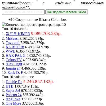
крипто-нейросети с нечётким многослойным
перцептроном**.
Продвинуть канал в 1 клик
Как подсчитывается бабло
+10 Соединенные Штаты Columbus
10
Топ-10 богачей:
9.089.703.585р.
1.
김프로 KIMPR
2.
MrBeast
8.161.265.984р.
3.
Toys and
7.258.348.579р.
4.
KL BRO Bi
6.489.824.578р.
5.
WWE
6.366.473.972р.
6.
HAR PAL G
5.052.745.852р.
7.
Colors TV
4.923.983.349р.
8.
ARY Digit
4.619.256.229р.
9.
Jasmin an
4.466.368.539р.
10.
Zack D. F
4.407.595.791р.
Топ-10 забаненных:
4.246.857.132р.
1.
Double Da
2.
НТВ
1.067.349.151р.
3.
Super JoJ
678.679.053р.
4.
Россия 24
585.392.442р.
5.
AngLova
377.105.323р.
6.
One More
372.300.316р.