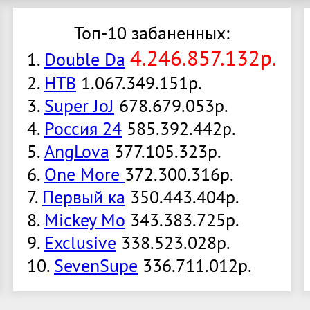
Топ-10 забаненных:
4.246.857.132р.
1.
Double Da
2.
НТВ
1.067.349.151р.
3.
Super JoJ
678.679.053р.
4.
Россия 24
585.392.442р.
5.
AngLova
377.105.323р.
6.
One More
372.300.316р.
7.
Первый ка
350.443.404р.
8.
Mickey Mo
343.383.725р.
9.
Exclusive
338.523.028р.
10.
SevenSupe
336.711.012р.