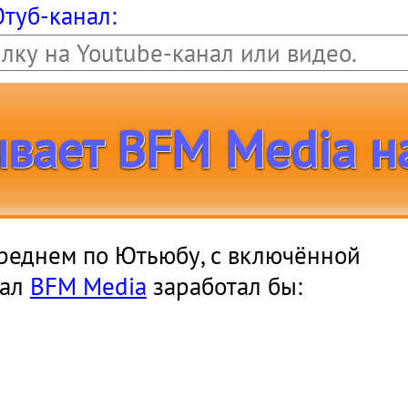
Ютуб-канал:
ывает BFM Media н
 среднем по Ютьюбу, с включённой
нал
BFM Media
заработал бы:
ионов