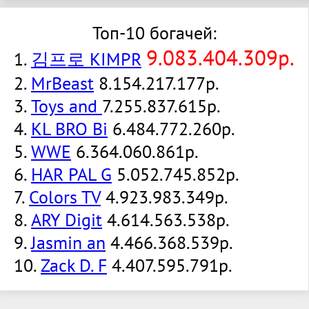
Топ-10 богачей:
9.083.404.309р.
1.
김프로 KIMPR
2.
MrBeast
8.154.217.177р.
3.
Toys and
7.255.837.615р.
4.
KL BRO Bi
6.484.772.260р.
5.
WWE
6.364.060.861р.
6.
HAR PAL G
5.052.745.852р.
7.
Colors TV
4.923.983.349р.
8.
ARY Digit
4.614.563.538р.
9.
Jasmin an
4.466.368.539р.
10.
Zack D. F
4.407.595.791р.