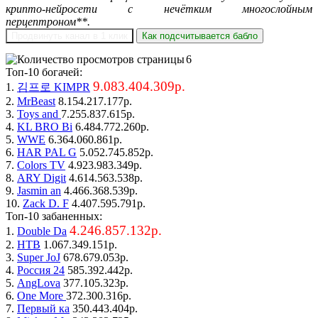
крипто-нейросети с нечётким многослойным
перцептроном**.
Продвинуть канал в 1 клик
Как подсчитывается бабло
6
Топ-10 богачей:
9.083.404.309р.
1.
김프로 KIMPR
2.
MrBeast
8.154.217.177р.
3.
Toys and
7.255.837.615р.
4.
KL BRO Bi
6.484.772.260р.
5.
WWE
6.364.060.861р.
6.
HAR PAL G
5.052.745.852р.
7.
Colors TV
4.923.983.349р.
8.
ARY Digit
4.614.563.538р.
9.
Jasmin an
4.466.368.539р.
10.
Zack D. F
4.407.595.791р.
Топ-10 забаненных:
4.246.857.132р.
1.
Double Da
2.
НТВ
1.067.349.151р.
3.
Super JoJ
678.679.053р.
4.
Россия 24
585.392.442р.
5.
AngLova
377.105.323р.
6.
One More
372.300.316р.
7.
Первый ка
350.443.404р.