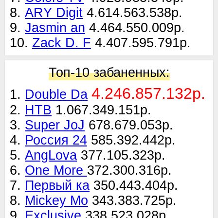
8.
ARY Digit
4.614.563.538р.
9.
Jasmin an
4.464.550.009р.
10.
Zack D. F
4.407.595.791р.
Топ-10 забаненных:
4.246.857.132р.
1.
Double Da
2.
НТВ
1.067.349.151р.
3.
Super JoJ
678.679.053р.
4.
Россия 24
585.392.442р.
5.
AngLova
377.105.323р.
6.
One More
372.300.316р.
7.
Первый ка
350.443.404р.
8.
Mickey Mo
343.383.725р.
9.
Exclusive
338.523.028р.