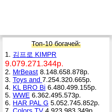
Топ-10 богачей:
1.
김프로 KIMPR
9.079.271.344р.
2.
MrBeast
8.148.658.878р.
3.
Toys and
7.254.320.665р.
4.
KL BRO Bi
6.480.499.155р.
5.
WWE
6.362.495.573р.
6.
HAR PAL G
5.052.745.852р.
7.
Colors TV
4.923.983.349р.