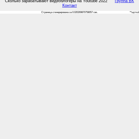
Сколько зарабатывают видеоблогеры на Youtube 2022
Группа ВК
Контакт
Страница сгенерирована за 0.020269870758057 сек.
**шутка!