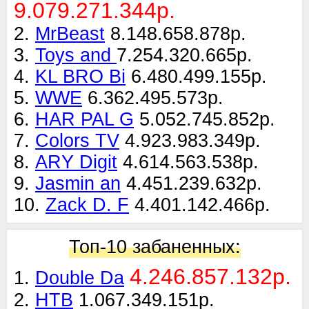
9.079.271.344р.
2.
MrBeast
8.148.658.878р.
3.
Toys and
7.254.320.665р.
4.
KL BRO Bi
6.480.499.155р.
5.
WWE
6.362.495.573р.
6.
HAR PAL G
5.052.745.852р.
7.
Colors TV
4.923.983.349р.
8.
ARY Digit
4.614.563.538р.
9.
Jasmin an
4.451.239.632р.
10.
Zack D. F
4.401.142.466р.
Топ-10 забаненных:
4.246.857.132р.
1.
Double Da
2.
НТВ
1.067.349.151р.