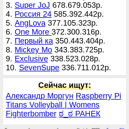
3.
Super JoJ
678.679.053р.
4.
Россия 24
585.392.442р.
5.
AngLova
377.105.323р.
6.
One More
372.300.316р.
7.
Первый ка
350.443.404р.
8.
Mickey Mo
343.383.725р.
9.
Exclusive
338.523.028р.
10.
SevenSupe
336.711.012р.
Сейчас ищут:
Александр Моргун
Raspberry Pi
Titans Volleyball | Womens
Fighterbomber
ಠ_ಠ РАНЕК