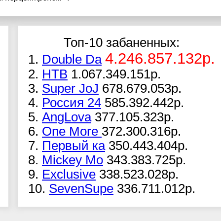
Топ-10 забаненных:
4.246.857.132р.
1.
Double Da
2.
НТВ
1.067.349.151р.
3.
Super JoJ
678.679.053р.
4.
Россия 24
585.392.442р.
5.
AngLova
377.105.323р.
6.
One More
372.300.316р.
7.
Первый ка
350.443.404р.
8.
Mickey Mo
343.383.725р.
9.
Exclusive
338.523.028р.
10.
SevenSupe
336.711.012р.