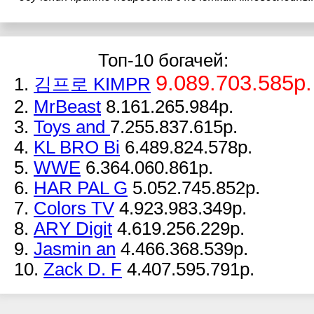
Топ-10 богачей:
9.089.703.585р.
1.
김프로 KIMPR
2.
MrBeast
8.161.265.984р.
3.
Toys and
7.255.837.615р.
4.
KL BRO Bi
6.489.824.578р.
5.
WWE
6.364.060.861р.
6.
HAR PAL G
5.052.745.852р.
7.
Colors TV
4.923.983.349р.
8.
ARY Digit
4.619.256.229р.
9.
Jasmin an
4.466.368.539р.
10.
Zack D. F
4.407.595.791р.