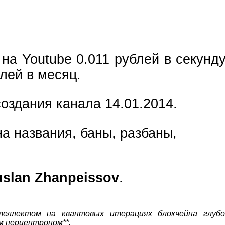
9.004 рублей!*
на Youtube 0.011 рублей в секунду
лей в месяц.
оздания канала 14.01.2014.
а названия, баны, разбаны,
slan Zhanpeissov
.
теллектом на квантовых итерациях блокчейна глубо
м перцептроном**.