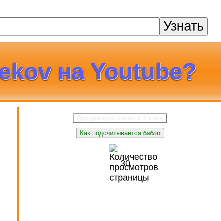
Узнать
ekov на Youtube?
Продвинуть канал в 1 клик
Как подсчитывается бабло
30