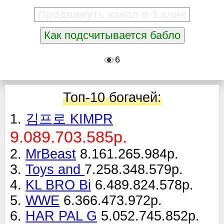
Продвинуть канал в 1 клик
Как подсчитывается бабло
6
Топ-10 богачей:
1.
김프로 KIMPR
9.089.703.585р.
2.
MrBeast
8.161.265.984р.
3.
Toys and
7.258.348.579р.
4.
KL BRO Bi
6.489.824.578р.
5.
WWE
6.366.473.972р.
6.
HAR PAL G
5.052.745.852р.