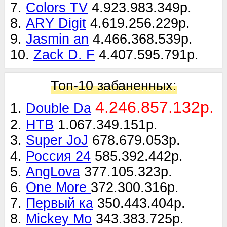
7.
Colors TV
4.923.983.349р.
8.
ARY Digit
4.619.256.229р.
9.
Jasmin an
4.466.368.539р.
10.
Zack D. F
4.407.595.791р.
Топ-10 забаненных:
4.246.857.132р.
1.
Double Da
2.
НТВ
1.067.349.151р.
3.
Super JoJ
678.679.053р.
4.
Россия 24
585.392.442р.
5.
AngLova
377.105.323р.
6.
One More
372.300.316р.
7.
Первый ка
350.443.404р.
8.
Mickey Mo
343.383.725р.