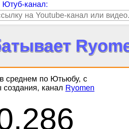
т Ютуб-канал:
батывает Ryome
, в среднем по Ютьюбу, с
ы создания, канал
Ryomen