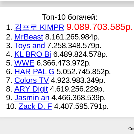
Топ-10 богачей:
9.089.703.585р.
1.
김프로 KIMPR
2.
MrBeast
8.161.265.984р.
3.
Toys and
7.258.348.579р.
4.
KL BRO Bi
6.489.824.578р.
5.
WWE
6.366.473.972р.
6.
HAR PAL G
5.052.745.852р.
7.
Colors TV
4.923.983.349р.
8.
ARY Digit
4.619.256.229р.
9.
Jasmin an
4.466.368.539р.
10.
Zack D. F
4.407.595.791р.
Ск