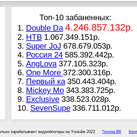
Топ-10 забаненных:
4.246.857.132р.
1.
Double Da
2.
НТВ
1.067.349.151р.
3.
Super JoJ
678.679.053р.
4.
Россия 24
585.392.442р.
5.
AngLova
377.105.323р.
6.
One More
372.300.316р.
7.
Первый ка
350.443.404р.
8.
Mickey Mo
343.383.725р.
9.
Exclusive
338.523.028р.
10.
SevenSupe
336.711.012р.
олько зарабатывают видеоблогеры на Youtube 2022
Группа ВК
Конт