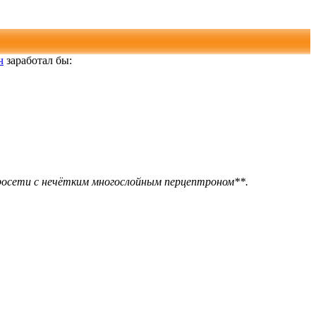
ч
заработал бы:
росети с нечётким многослойным перцептроном**.