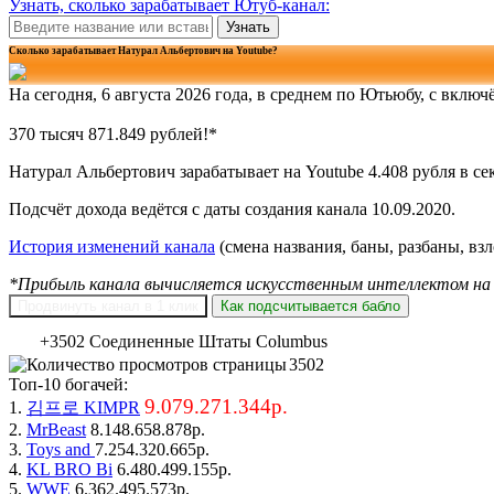
Узнать, сколько зарабатывает Ютуб-канал:
Узнать
Сколько зарабатывает Натурал Альбертович на Youtube?
На сегодня, 6 августа 2026 года, в среднем по Ютьюбу, с вклю
370 тысяч 873.171 рублей!*
Натурал Альбертович зарабатывает на Youtube 4.408 рубля в сек
Подсчёт дохода ведётся с даты создания канала 10.09.2020.
История изменений канала
(смена названия, баны, разбаны, вз
*Прибыль канала вычисляется искусственным интеллектом на 
Продвинуть канал в 1 клик
Как подсчитывается бабло
+3502 Соединенные Штаты Columbus
3502
Топ-10 богачей:
9.079.271.344р.
1.
김프로 KIMPR
2.
MrBeast
8.148.658.878р.
3.
Toys and
7.254.320.665р.
4.
KL BRO Bi
6.480.499.155р.
5.
WWE
6.362.495.573р.