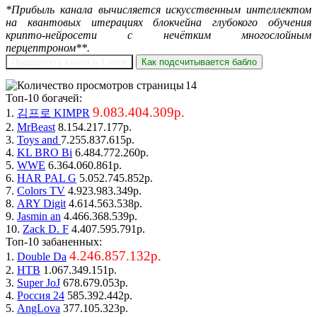
*Прибыль канала вычисляется искусственным интеллектом
на квантовых итерациях блокчейна глубокого обучения
крипто-нейросети с нечётким многослойным
перцептроном**.
Продвинуть канал в 1 клик
Как подсчитывается бабло
14
Топ-10 богачей:
9.083.404.309р.
1.
김프로 KIMPR
2.
MrBeast
8.154.217.177р.
3.
Toys and
7.255.837.615р.
4.
KL BRO Bi
6.484.772.260р.
5.
WWE
6.364.060.861р.
6.
HAR PAL G
5.052.745.852р.
7.
Colors TV
4.923.983.349р.
8.
ARY Digit
4.614.563.538р.
9.
Jasmin an
4.466.368.539р.
10.
Zack D. F
4.407.595.791р.
Топ-10 забаненных:
4.246.857.132р.
1.
Double Da
2.
НТВ
1.067.349.151р.
3.
Super JoJ
678.679.053р.
4.
Россия 24
585.392.442р.
5.
AngLova
377.105.323р.