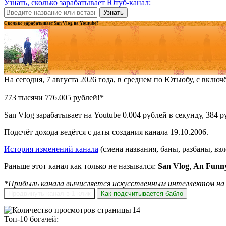
Узнать, сколько зарабатывает Ютуб-канал:
Узнать
Сколько зарабатывает San Vlog на Youtube?
На сегодня, 7 августа 2026 года, в среднем по Ютьюбу, с вклю
773 тысячи 776.006 рублей!*
San Vlog зарабатывает на Youtube 0.004 рублей в секунду, 384 р
Подсчёт дохода ведётся с даты создания канала 19.10.2006.
История изменений канала
(смена названия, баны, разбаны, вз
Раньше этот канал как только не назывался:
San Vlog
,
An Funn
*Прибыль канала вычисляется искусственным интеллектом на 
Продвинуть канал в 1 клик
Как подсчитывается бабло
14
Топ-10 богачей: