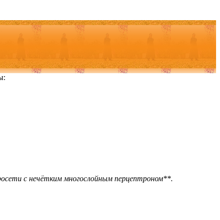
ы:
росети с нечётким многослойным перцептроном**.