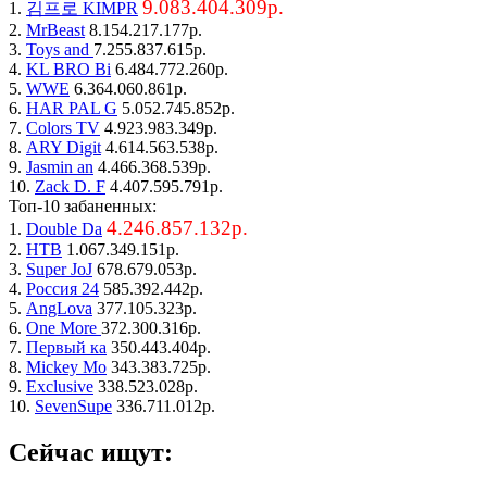
9.083.404.309р.
1.
김프로 KIMPR
2.
MrBeast
8.154.217.177р.
3.
Toys and
7.255.837.615р.
4.
KL BRO Bi
6.484.772.260р.
5.
WWE
6.364.060.861р.
6.
HAR PAL G
5.052.745.852р.
7.
Colors TV
4.923.983.349р.
8.
ARY Digit
4.614.563.538р.
9.
Jasmin an
4.466.368.539р.
10.
Zack D. F
4.407.595.791р.
Топ-10 забаненных:
4.246.857.132р.
1.
Double Da
2.
НТВ
1.067.349.151р.
3.
Super JoJ
678.679.053р.
4.
Россия 24
585.392.442р.
5.
AngLova
377.105.323р.
6.
One More
372.300.316р.
7.
Первый ка
350.443.404р.
8.
Mickey Mo
343.383.725р.
9.
Exclusive
338.523.028р.
10.
SevenSupe
336.711.012р.
Сейчас ищут: