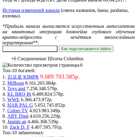
0 миллионов
История изменений канала
(смена названия, баны, разбаны,
взломы).
*Прибыль канала вычисляется искусственным интеллектом
на квантовых итерациях блокчейна глубокого обучения
крипто-нейросети с нечётким многослойным
перцептроном**.
Продвинуть канал в 1 клик
Как подсчитывается бабло
+6 Соединенные Штаты Columbus
6
Топ-10 богачей:
9.089.703.585р.
1.
김프로 KIMPR
2.
MrBeast
8.161.265.984р.
3.
Toys and
7.258.348.579р.
4.
KL BRO Bi
6.489.824.578р.
5.
WWE
6.366.473.972р.
6.
HAR PAL G
5.052.745.852р.
7.
Colors TV
4.923.983.349р.
8.
ARY Digit
4.619.256.229р.
9.
Jasmin an
4.466.368.539р.
10.
Zack D. F
4.407.595.791р.
Топ-10 забаненных: