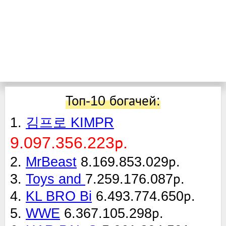
Топ-10 богачей:
1.
김프로 KIMPR
9.097.356.223р.
2.
MrBeast
8.169.853.029р.
3.
Toys and
7.259.176.087р.
4.
KL BRO Bi
6.493.774.650р.
5.
WWE
6.367.105.298р.