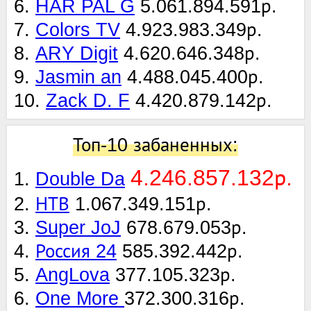
6.
HAR PAL G
5.061.894.591р.
7.
Colors TV
4.923.983.349р.
8.
ARY Digit
4.620.646.348р.
9.
Jasmin an
4.488.045.400р.
10.
Zack D. F
4.420.879.142р.
Топ-10 забаненных:
4.246.857.132р.
1.
Double Da
2.
НТВ
1.067.349.151р.
3.
Super JoJ
678.679.053р.
4.
Россия 24
585.392.442р.
5.
AngLova
377.105.323р.
6.
One More
372.300.316р.