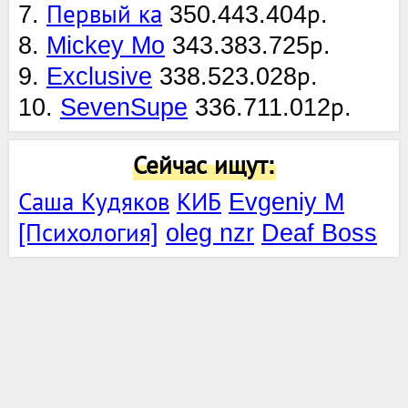
7.
Первый ка
350.443.404р.
8.
Mickey Mo
343.383.725р.
9.
Exclusive
338.523.028р.
10.
SevenSupe
336.711.012р.
Сейчас ищут:
Саша Кудяков
КИБ
Evgeniy M
[Психология]
oleg nzr
Deaf Boss