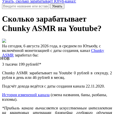
Узнать, сколько зарабатывает Ютуб-канал:
Узнать
Сколько зарабатывает
Chunky ASMR на Youtube?
На сегодня, 6 августа 2026 года, в среднем по Ютьюбу, с
включённой монетизацией с даты создания, канал
Chunky
ASMR
заработал бы:
нов
3 тысячи 199 рублей!*
Chunky ASMR зарабатывает на Youtube 0 рублей в секунду, 2
рубля в день или 46 рублей в месяц.
Подсчёт дохода ведётся с даты создания канала 22.11.2020.
История изменений канала
(смена названия, баны, разбаны,
взломы).
*Прибыль канала вычисляется искусственным интеллектом
на квантовых итерациях блокчейна глубокого обучения