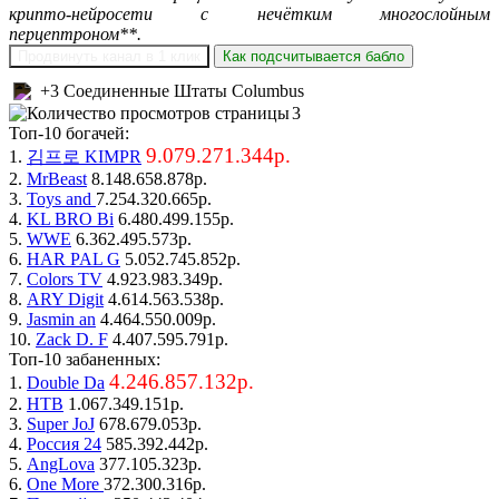
крипто-нейросети с нечётким многослойным
перцептроном**.
Продвинуть канал в 1 клик
Как подсчитывается бабло
+3 Соединенные Штаты Columbus
3
Топ-10 богачей:
9.079.271.344р.
1.
김프로 KIMPR
2.
MrBeast
8.148.658.878р.
3.
Toys and
7.254.320.665р.
4.
KL BRO Bi
6.480.499.155р.
5.
WWE
6.362.495.573р.
6.
HAR PAL G
5.052.745.852р.
7.
Colors TV
4.923.983.349р.
8.
ARY Digit
4.614.563.538р.
9.
Jasmin an
4.464.550.009р.
10.
Zack D. F
4.407.595.791р.
Топ-10 забаненных:
4.246.857.132р.
1.
Double Da
2.
НТВ
1.067.349.151р.
3.
Super JoJ
678.679.053р.
4.
Россия 24
585.392.442р.
5.
AngLova
377.105.323р.
6.
One More
372.300.316р.