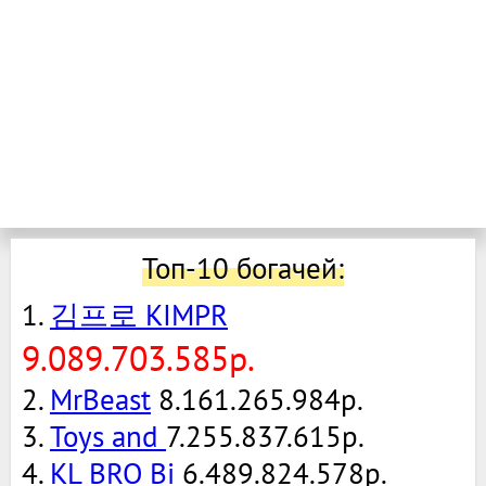
Топ-10 богачей:
1.
김프로 KIMPR
9.089.703.585р.
2.
MrBeast
8.161.265.984р.
3.
Toys and
7.255.837.615р.
4.
KL BRO Bi
6.489.824.578р.