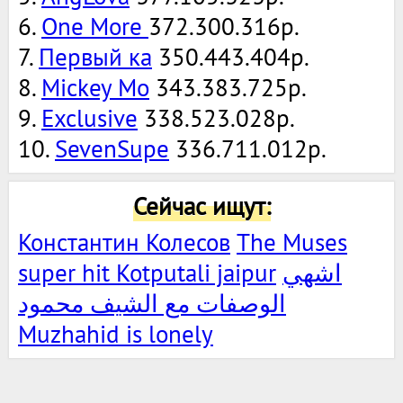
6.
One More
372.300.316р.
7.
Первый ка
350.443.404р.
8.
Mickey Mo
343.383.725р.
9.
Exclusive
338.523.028р.
10.
SevenSupe
336.711.012р.
Сейчас ищут:
Константин Колесов
The Muses
super hit Kotputali jaipur
اشهي
الوصفات مع الشيف محمود
Muzhahid is lonely