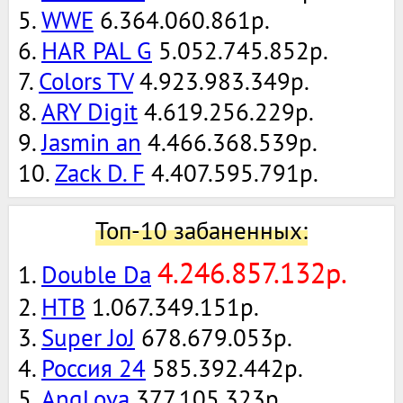
5.
WWE
6.364.060.861р.
6.
HAR PAL G
5.052.745.852р.
7.
Colors TV
4.923.983.349р.
8.
ARY Digit
4.619.256.229р.
9.
Jasmin an
4.466.368.539р.
10.
Zack D. F
4.407.595.791р.
Топ-10 забаненных:
4.246.857.132р.
1.
Double Da
2.
НТВ
1.067.349.151р.
3.
Super JoJ
678.679.053р.
4.
Россия 24
585.392.442р.
5.
AngLova
377.105.323р.