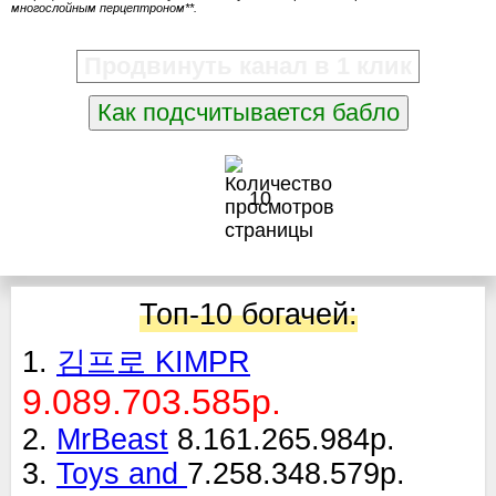
многослойным перцептроном**.
Продвинуть канал в 1 клик
Как подсчитывается бабло
10
Топ-10 богачей:
1.
김프로 KIMPR
9.089.703.585р.
2.
MrBeast
8.161.265.984р.
3.
Toys and
7.258.348.579р.