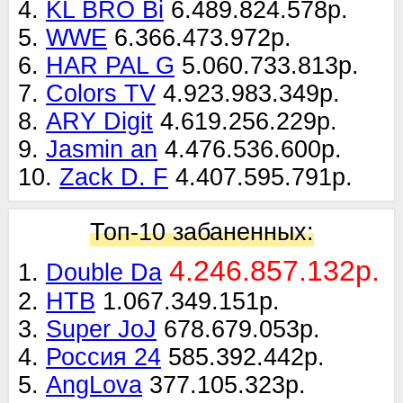
4.
KL BRO Bi
6.489.824.578р.
5.
WWE
6.366.473.972р.
6.
HAR PAL G
5.060.733.813р.
7.
Colors TV
4.923.983.349р.
8.
ARY Digit
4.619.256.229р.
9.
Jasmin an
4.476.536.600р.
10.
Zack D. F
4.407.595.791р.
Топ-10 забаненных:
4.246.857.132р.
1.
Double Da
2.
НТВ
1.067.349.151р.
3.
Super JoJ
678.679.053р.
4.
Россия 24
585.392.442р.
5.
AngLova
377.105.323р.