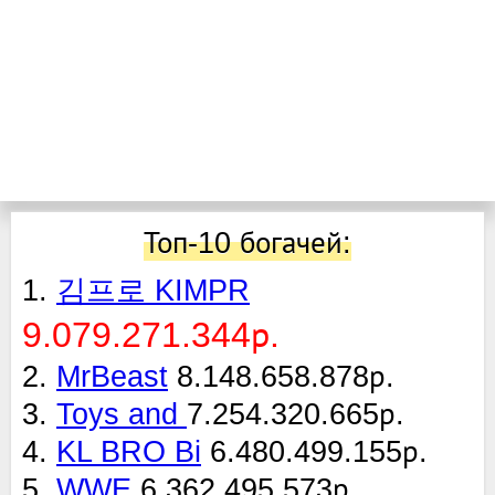
Топ-10 богачей:
1.
김프로 KIMPR
9.079.271.344р.
2.
MrBeast
8.148.658.878р.
3.
Toys and
7.254.320.665р.
4.
KL BRO Bi
6.480.499.155р.
5.
WWE
6.362.495.573р.