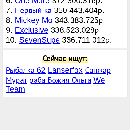
6.
One More
372.300.316р.
7.
Первый ка
350.443.404р.
8.
Mickey Mo
343.383.725р.
9.
Exclusive
338.523.028р.
10.
SevenSupe
336.711.012р.
Сейчас ищут:
Рыбалка 62
Lanserfox
Санжар
Мурат
раба Божия Ольга
We
Team