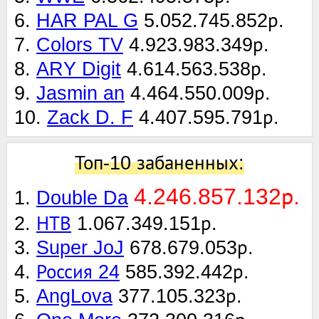
6.
HAR PAL G
5.052.745.852р.
7.
Colors TV
4.923.983.349р.
8.
ARY Digit
4.614.563.538р.
9.
Jasmin an
4.464.550.009р.
10.
Zack D. F
4.407.595.791р.
Топ-10 забаненных:
4.246.857.132р.
1.
Double Da
2.
НТВ
1.067.349.151р.
3.
Super JoJ
678.679.053р.
4.
Россия 24
585.392.442р.
5.
AngLova
377.105.323р.