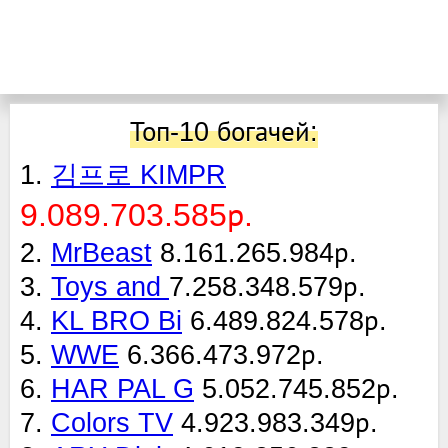
Топ-10 богачей:
1.
김프로 KIMPR
9.089.703.585р.
2.
MrBeast
8.161.265.984р.
3.
Toys and
7.258.348.579р.
4.
KL BRO Bi
6.489.824.578р.
5.
WWE
6.366.473.972р.
6.
HAR PAL G
5.052.745.852р.
7.
Colors TV
4.923.983.349р.