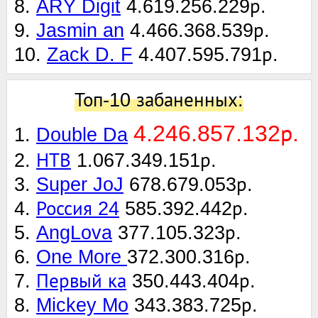
8.
ARY Digit
4.619.256.229р.
9.
Jasmin an
4.466.368.539р.
10.
Zack D. F
4.407.595.791р.
Топ-10 забаненных:
4.246.857.132р.
1.
Double Da
2.
НТВ
1.067.349.151р.
3.
Super JoJ
678.679.053р.
4.
Россия 24
585.392.442р.
5.
AngLova
377.105.323р.
6.
One More
372.300.316р.
7.
Первый ка
350.443.404р.
8.
Mickey Mo
343.383.725р.