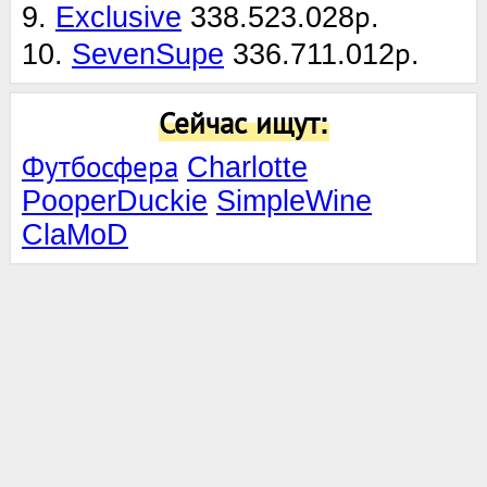
9.
Exclusive
338.523.028р.
10.
SevenSupe
336.711.012р.
Сейчас ищут:
Футбосфера
Charlotte
PooperDuckie
SimpleWine
ClaMoD