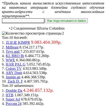
*Прибыль канала вычисляется искусственным интеллектом
на квантовых итерациях блокчейна глубокого обучения
крипто-нейросети с нечётким многослойным
перцептроном**.
Продвинуть канал в 1 клик
Как подсчитывается бабло
+2 Соединенные Штаты Columbus
2
Топ-10 богачей:
9.083.404.309р.
1.
김프로 KIMPR
2.
MrBeast
8.154.217.177р.
3.
Toys and
7.255.837.615р.
4.
KL BRO Bi
6.484.772.260р.
5.
WWE
6.364.060.861р.
6.
HAR PAL G
5.052.745.852р.
7.
Colors TV
4.923.983.349р.
8.
ARY Digit
4.614.563.538р.
9.
Jasmin an
4.466.368.539р.
10.
Zack D. F
4.407.595.791р.
Топ-10 забаненных:
4.246.857.132р.
1.
Double Da
2.
НТВ
1.067.349.151р.
3.
Super JoJ
678.679.053р.
4.
Россия 24
585.392.442р.