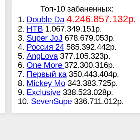
Топ-10 забаненных:
4.246.857.132р.
1.
Double Da
2.
НТВ
1.067.349.151р.
3.
Super JoJ
678.679.053р.
4.
Россия 24
585.392.442р.
5.
AngLova
377.105.323р.
6.
One More
372.300.316р.
7.
Первый ка
350.443.404р.
8.
Mickey Mo
343.383.725р.
9.
Exclusive
338.523.028р.
10.
SevenSupe
336.711.012р.