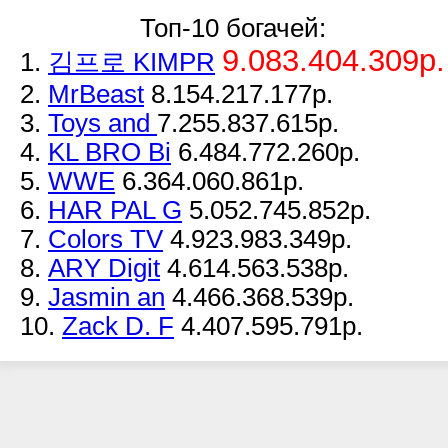
Топ-10 богачей:
9.083.404.309р.
1.
김프로 KIMPR
2.
MrBeast
8.154.217.177р.
3.
Toys and
7.255.837.615р.
4.
KL BRO Bi
6.484.772.260р.
5.
WWE
6.364.060.861р.
6.
HAR PAL G
5.052.745.852р.
7.
Colors TV
4.923.983.349р.
8.
ARY Digit
4.614.563.538р.
9.
Jasmin an
4.466.368.539р.
10.
Zack D. F
4.407.595.791р.