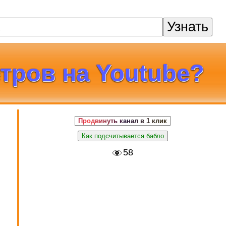
Узнать
тров на Youtube?
Продвинуть канал в 1 клик
Как подсчитывается бабло
58