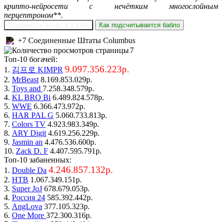
крипто-нейросети с нечётким многослойным
перцептроном**.
Продвинуть канал в 1 клик
Как подсчитывается бабло
+7 Соединенные Штаты Columbus
7
Топ-10 богачей:
9.097.356.223р.
1.
김프로 KIMPR
2.
MrBeast
8.169.853.029р.
3.
Toys and
7.258.348.579р.
4.
KL BRO Bi
6.489.824.578р.
5.
WWE
6.366.473.972р.
6.
HAR PAL G
5.060.733.813р.
7.
Colors TV
4.923.983.349р.
8.
ARY Digit
4.619.256.229р.
9.
Jasmin an
4.476.536.600р.
10.
Zack D. F
4.407.595.791р.
Топ-10 забаненных:
4.246.857.132р.
1.
Double Da
2.
НТВ
1.067.349.151р.
3.
Super JoJ
678.679.053р.
4.
Россия 24
585.392.442р.
5.
AngLova
377.105.323р.
6.
One More
372.300.316р.