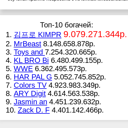
Топ-10 богачей:
9.079.271.344р.
1.
김프로 KIMPR
2.
MrBeast
8.148.658.878р.
3.
Toys and
7.254.320.665р.
4.
KL BRO Bi
6.480.499.155р.
5.
WWE
6.362.495.573р.
6.
HAR PAL G
5.052.745.852р.
7.
Colors TV
4.923.983.349р.
8.
ARY Digit
4.614.563.538р.
9.
Jasmin an
4.451.239.632р.
10.
Zack D. F
4.401.142.466р.