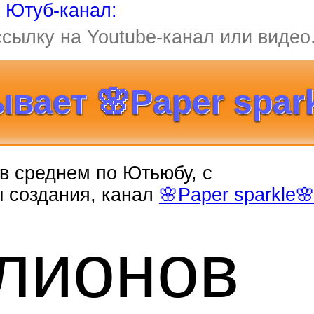
т Ютуб-канал:
вает 🌸Paper spark
, в среднем по Ютьюбу, с
ы создания, канал
🌸Paper sparkle
лионо