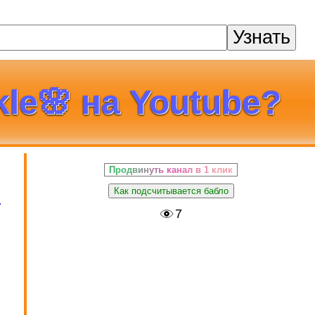
Узнать
le🌸 на Youtube?
Продвинуть канал в 1 клик

Как подсчитывается бабло
в
7