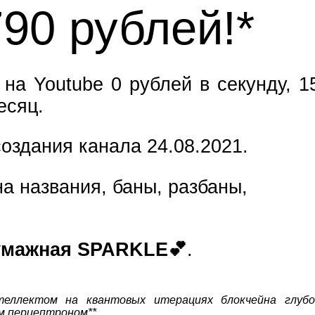
790 рублей!*
 на Youtube 0 рублей в секунду, 1
есяц.
оздания канала 24.08.2021.
а названия, баны, разбаны,
умажная SPARKLE💕
.
теллектом на квантовых итерациях блокчейна глубо
м перцептроном**.