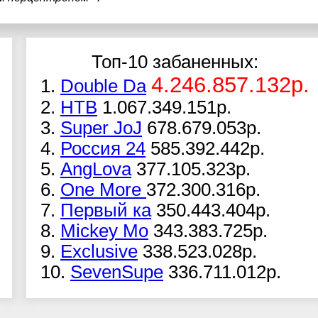
Топ-10 забаненных:
4.246.857.132р.
1.
Double Da
2.
НТВ
1.067.349.151р.
3.
Super JoJ
678.679.053р.
4.
Россия 24
585.392.442р.
5.
AngLova
377.105.323р.
6.
One More
372.300.316р.
7.
Первый ка
350.443.404р.
8.
Mickey Mo
343.383.725р.
9.
Exclusive
338.523.028р.
10.
SevenSupe
336.711.012р.