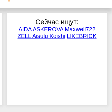
Сейчас ищут:
AIDA ASKEROVA
Maxwell722
ZELL
Aisulu Koishi
LIKEBRICK