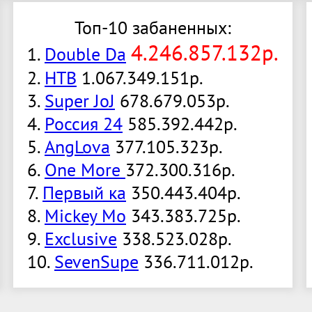
Топ-10 забаненных:
4.246.857.132р.
1.
Double Da
2.
НТВ
1.067.349.151р.
3.
Super JoJ
678.679.053р.
4.
Россия 24
585.392.442р.
5.
AngLova
377.105.323р.
6.
One More
372.300.316р.
7.
Первый ка
350.443.404р.
8.
Mickey Mo
343.383.725р.
9.
Exclusive
338.523.028р.
10.
SevenSupe
336.711.012р.