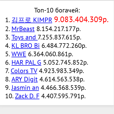
Топ-10 богачей:
9.083.404.309р.
1.
김프로 KIMPR
2.
MrBeast
8.154.217.177р.
3.
Toys and
7.255.837.615р.
4.
KL BRO Bi
6.484.772.260р.
5.
WWE
6.364.060.861р.
6.
HAR PAL G
5.052.745.852р.
7.
Colors TV
4.923.983.349р.
8.
ARY Digit
4.614.563.538р.
9.
Jasmin an
4.466.368.539р.
10.
Zack D. F
4.407.595.791р.