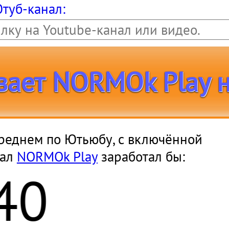
Ютуб-канал:
вает NORMOk Play н
 среднем по Ютьюбу, с включённой
нал
NORMOk Play
заработал бы: