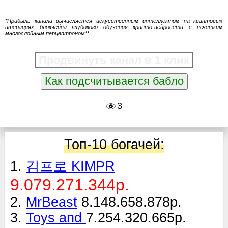
*Прибыль канала вычисляется искусственным интеллектом на квантовых
итерациях блокчейна глубокого обучения крипто-нейросети с нечётким
многослойным перцептроном**.
Продвинуть канал в 1 клик
Как подсчитывается бабло
3
Топ-10 богачей:
1.
김프로 KIMPR
9.079.271.344р.
2.
MrBeast
8.148.658.878р.
3.
Toys and
7.254.320.665р.