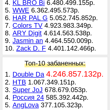
4.
KL BRO Bi
6.480.499.155р.
5.
WWE
6.362.495.573р.
6.
HAR PAL G
5.052.745.852р.
7.
Colors TV
4.923.983.349р.
8.
ARY Digit
4.614.563.538р.
9.
Jasmin an
4.464.550.009р.
10.
Zack D. F
4.401.142.466р.
Топ-10 забаненных:
4.246.857.132р.
1.
Double Da
2.
НТВ
1.067.349.151р.
3.
Super JoJ
678.679.053р.
4.
Россия 24
585.392.442р.
5.
AngLova
377.105.323р.