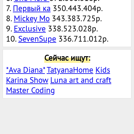
7.
Первый ка
350.443.404р.
8.
Mickey Mo
343.383.725р.
9.
Exclusive
338.523.028р.
10.
SevenSupe
336.711.012р.
Сейчас ищут:
*Ava Diana*
TatyanaHome
Kids
Karina Show
Luna art and craft
Master Coding