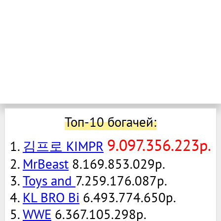
Топ-10 богачей:
9.097.356.223р.
1.
김프로 KIMPR
2.
MrBeast
8.169.853.029р.
3.
Toys and
7.259.176.087р.
4.
KL BRO Bi
6.493.774.650р.
5.
WWE
6.367.105.298р.