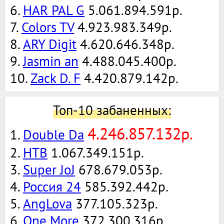
6.
HAR PAL G
5.061.894.591р.
7.
Colors TV
4.923.983.349р.
8.
ARY Digit
4.620.646.348р.
9.
Jasmin an
4.488.045.400р.
10.
Zack D. F
4.420.879.142р.
Топ-10 забаненных:
4.246.857.132р.
1.
Double Da
2.
НТВ
1.067.349.151р.
3.
Super JoJ
678.679.053р.
4.
Россия 24
585.392.442р.
5.
AngLova
377.105.323р.
6.
One More
372.300.316р.