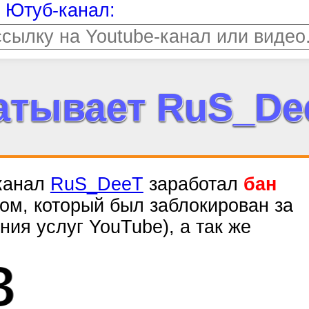
т Ютуб-канал:
атывает RuS_De
 канал
RuS_DeeT
заработал
бан
том, который был заблокирован за
ия услуг YouTube), а так же
лионов