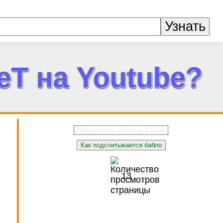
Узнать
eT на Youtube?
Продвинуть канал в 1 клик
Как подсчитывается бабло
13