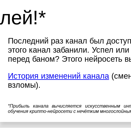
9 тысяч 3
Последний раз канал был доступе
этого канал забанили. Успел ил
перед баном? Этого нейросеть в
История изменений канала
(смен
взломы).
*Прибыль канала вычисляется искусственным ин
обучения крипто-нейросети с нечётким многослойны