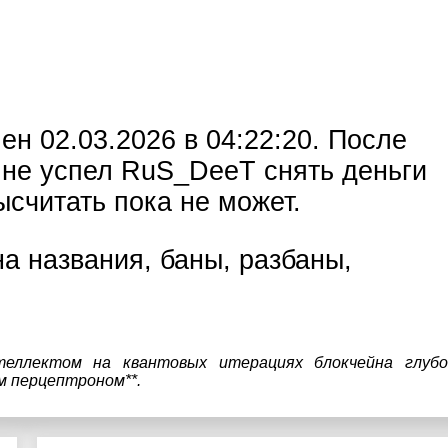
20 рублей!*
н 02.03.2026 в 04:22:20. После
и не успел RuS_DeeT снять деньги
ысчитать пока не может.
а названия, баны, разбаны,
теллектом на квантовых итерациях блокчейна глубо
м перцептроном**.