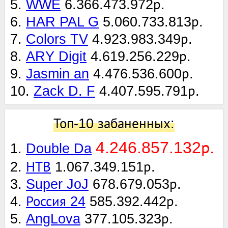
5.
WWE
6.366.473.972р.
6.
HAR PAL G
5.060.733.813р.
7.
Colors TV
4.923.983.349р.
8.
ARY Digit
4.619.256.229р.
9.
Jasmin an
4.476.536.600р.
10.
Zack D. F
4.407.595.791р.
Топ-10 забаненных:
4.246.857.132р.
1.
Double Da
2.
НТВ
1.067.349.151р.
3.
Super JoJ
678.679.053р.
4.
Россия 24
585.392.442р.
5.
AngLova
377.105.323р.