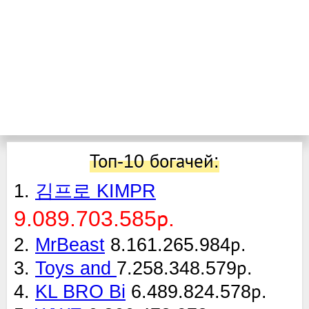
Топ-10 богачей:
1.
김프로 KIMPR
9.089.703.585р.
2.
MrBeast
8.161.265.984р.
3.
Toys and
7.258.348.579р.
4.
KL BRO Bi
6.489.824.578р.