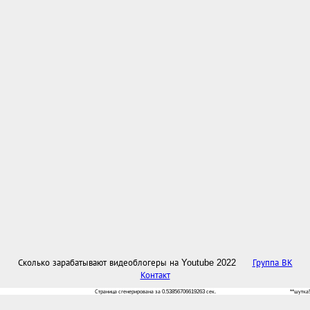
Сколько зарабатывают видеоблогеры на Youtube 2022
Группа ВК
Контакт
Страница сгенерирована за 0.53856706619263 сек.
**шутка!