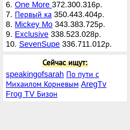
6.
One More
372.300.316р.
7.
Первый ка
350.443.404р.
8.
Mickey Mo
343.383.725р.
9.
Exclusive
338.523.028р.
10.
SevenSupe
336.711.012р.
Сейчас ищут:
speakingofsarah
По пути с
Михаилом Корневым
AregTv
Frog TV
Бизон