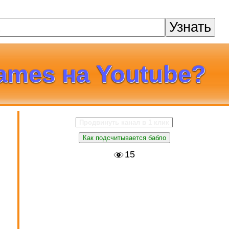
Узнать
ames на Youtube?
Продвинуть канал в 1 клик
Как подсчитывается бабло
в
15