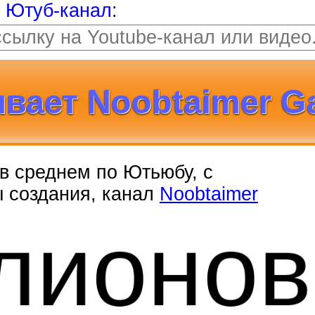
т Ютуб-канал:
вает Noobtaimer G
, в среднем по Ютьюбу, с
ы создания, канал
Noobtaimer
лионо