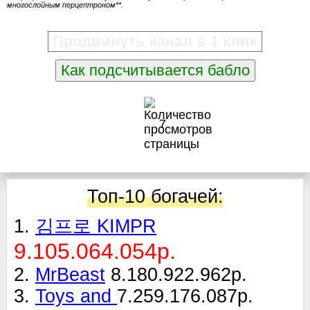
многослойным перцептроном**.
Продвинуть канал в 1 клик
Как подсчитывается бабло
7
Топ-10 богачей:
1.
김프로 KIMPR
9.105.064.054р.
2.
MrBeast
8.180.922.962р.
3.
Toys and
7.259.176.087р.