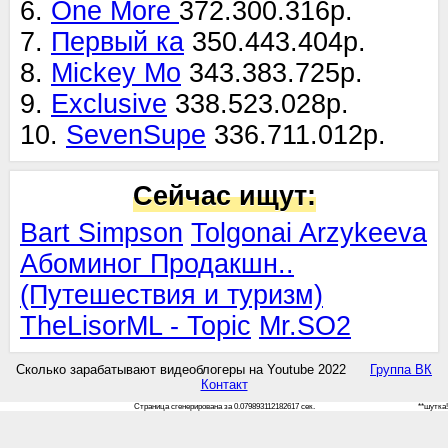
6.
One More
372.300.316р.
7.
Первый ка
350.443.404р.
8.
Mickey Mo
343.383.725р.
9.
Exclusive
338.523.028р.
10.
SevenSupe
336.711.012р.
Сейчас ищут:
Bart Simpson
Tolgonai Arzykeeva
Абоминог Продакшн..
(Путешествия и туризм)
TheLisorML - Topic
Mr.SO2
Сколько зарабатывают видеоблогеры на Youtube 2022
Группа ВК
Контакт
Страница сгенерирована за 0.079893112182617 сек.
**шутка!