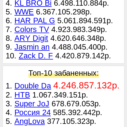
4.
KL BRO Bi
6.498.110.884р.
5.
WWE
6.367.105.298р.
6.
HAR PAL G
5.061.894.591р.
7.
Colors TV
4.923.983.349р.
8.
ARY Digit
4.620.646.348р.
9.
Jasmin an
4.488.045.400р.
10.
Zack D. F
4.420.879.142р.
Топ-10 забаненных:
4.246.857.132р.
1.
Double Da
2.
НТВ
1.067.349.151р.
3.
Super JoJ
678.679.053р.
4.
Россия 24
585.392.442р.
5.
AngLova
377.105.323р.