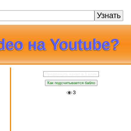
Узнать
deo на Youtube?
Продвинуть канал в 1 клик
Как подсчитывается бабло
3