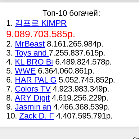
Топ-10 богачей:
1.
김프로 KIMPR
9.089.703.585р.
2.
MrBeast
8.161.265.984р.
3.
Toys and
7.255.837.615р.
4.
KL BRO Bi
6.489.824.578р.
5.
WWE
6.364.060.861р.
6.
HAR PAL G
5.052.745.852р.
7.
Colors TV
4.923.983.349р.
8.
ARY Digit
4.619.256.229р.
9.
Jasmin an
4.466.368.539р.
10.
Zack D. F
4.407.595.791р.