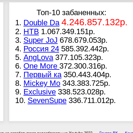
Топ-10 забаненных:
4.246.857.132р.
1.
Double Da
2.
НТВ
1.067.349.151р.
3.
Super JoJ
678.679.053р.
4.
Россия 24
585.392.442р.
5.
AngLova
377.105.323р.
6.
One More
372.300.316р.
7.
Первый ка
350.443.404р.
8.
Mickey Mo
343.383.725р.
9.
Exclusive
338.523.028р.
10.
SevenSupe
336.711.012р.