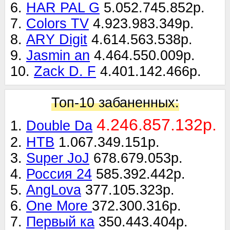
6.
HAR PAL G
5.052.745.852р.
7.
Colors TV
4.923.983.349р.
8.
ARY Digit
4.614.563.538р.
9.
Jasmin an
4.464.550.009р.
10.
Zack D. F
4.401.142.466р.
Топ-10 забаненных:
4.246.857.132р.
1.
Double Da
2.
НТВ
1.067.349.151р.
3.
Super JoJ
678.679.053р.
4.
Россия 24
585.392.442р.
5.
AngLova
377.105.323р.
6.
One More
372.300.316р.
7.
Первый ка
350.443.404р.