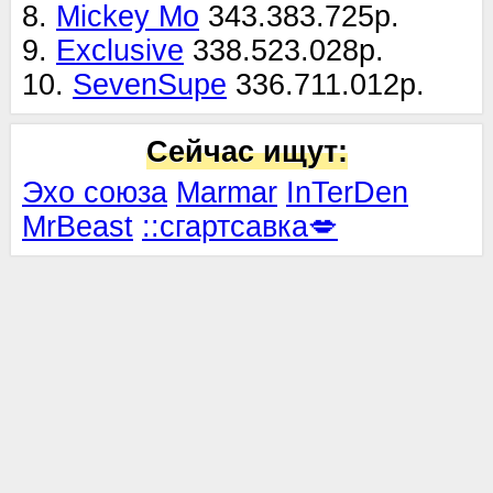
8.
Mickey Mo
343.383.725р.
9.
Exclusive
338.523.028р.
10.
SevenSupe
336.711.012р.
Сейчас ищут:
Эхо союза
Marmar
InTerDen
MrBeast
::сгартсавка💋